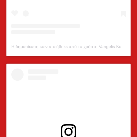
Η δημοσίευση κοινοποιήθηκε από το χρήστη Vangelis Konstantinidis (@vangelis.konstantinidis)